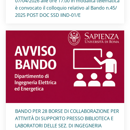
07/04/2026 alle ore 17.00 in modalità telematica
è convocato il colloquio relativo al Bando n.45/
2025 POST DOC SSD IIND-01/E
Titolo card
:
BANDO PER 28 BORSE DI COLLABORAZIONE PER
ATTIVITÀ DI SUPPORTO PRESSO BIBLIOTECA E
LABORATORI DELLE SEZ. DI INGEGNERIA