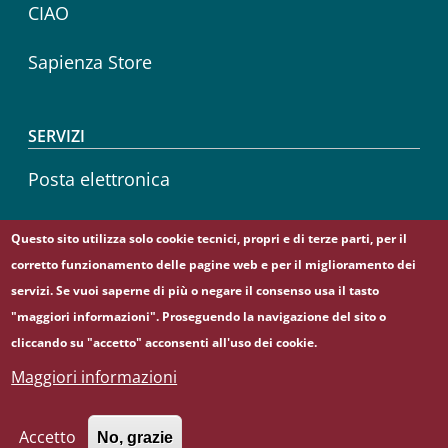
CIAO
Sapienza Store
SERVIZI
Posta elettronica
Sapienza Wireless
Questo sito utilizza solo cookie tecnici, propri e di terze parti, per il
corretto funzionamento delle pagine web e per il miglioramento dei
Career service
servizi. Se vuoi saperne di più o negare il consenso usa il tasto
"maggiori informazioni". Proseguendo la navigazione del sito o
cliccando su "accetto" acconsenti all'uso dei cookie.
Maggiori informazioni
© Sapienza Università di Roma - Piazzale Aldo Moro 5,
00185 Roma - (+39) 06 49911 - C.F.: 80209930587 - P. Iva:
02133771002
Accetto
No, grazie