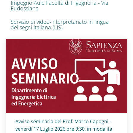
Impegno Aule Facoltà di Ingegneria - Via
Eudossiana
Servizio di video-interpretariato in lingua
dei segni italiana (LIS)
Titolo card
:
Avviso seminario del Prof. Marco Capogni -
venerdì 17 Luglio 2026 ore 9:30, in modalità