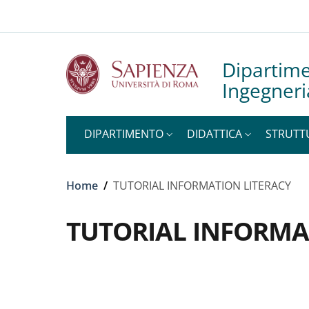
Slim to
Salta al contenuto principale
Skip to footer content
Dipartime
Ingegneri
DIPARTIMENTO
DIDATTICA
STRUTT
Briciole di pane
Home
/
TUTORIAL INFORMATION LITERACY
TUTORIAL INFORMA