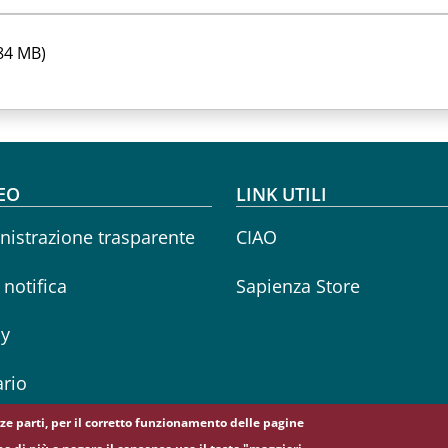
84 MB)
oter menu
EO
LINK UTILI
istrazione trasparente
CIAO
i notifica
Sapienza Store
cy
rio
erze parti, per il corretto funzionamento delle pagine