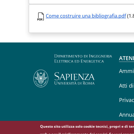
Come costruire una bibliografia.pdf
(1.
Fo
ATEN
Ammin
Atti d
Priva
Annua
Questo sito utilizza solo cookie tecnici, propri e di t