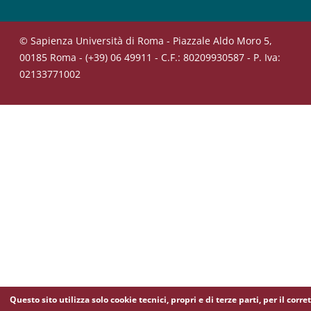
© Sapienza Università di Roma - Piazzale Aldo Moro 5,
00185 Roma - (+39) 06 49911 - C.F.: 80209930587 - P. Iva:
02133771002
Questo sito utilizza solo cookie tecnici, propri e di terze parti, per il corre