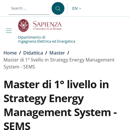
Skip to main content
Skip to footer content
EN
LANGUAGE SWITCHER: CURR
Dipartimento di
Ingegneria Elettrica ed Energetica
Breadcrumb
Home
/
Didattica
/
Master
/
Master di 1° livello in Strategy Energy Management
System - SEMS
Master di 1° livello in
Strategy Energy
Management System -
SEMS