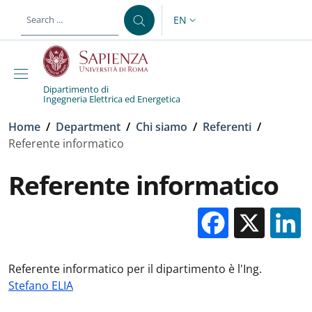
Skip to main content
Skip to footer content
EN
LANGUAGE SWITCHER: CURR
Dipartimento di
Ingegneria Elettrica ed Energetica
Breadcrumb
Home
/
Department
/
Chi siamo
/
Referenti
/
Referente informatico
Referente informatico
Facebo
X
Referente informatico per il dipartimento è l'Ing.
Stefano ELIA