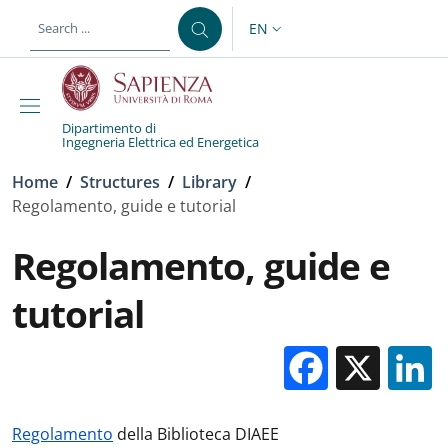
Skip to main content
Skip to footer content
EN
LANGUAGE SWITCHER: CURR
Dipartimento di
Ingegneria Elettrica ed Energetica
Breadcrumb
Home
/
Structures
/
Library
/
Regolamento, guide e tutorial
Regolamento, guide e
tutorial
Facebo
X
Regolamento
della Biblioteca DIAEE