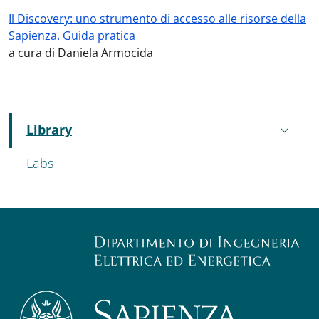
Il Discovery: uno strumento di accesso alle risorse della
Sapienza. Guida pratica
a cura di Daniela Armocida
MENU CEV SECOND NAVIGATION
Library
Active
Labs