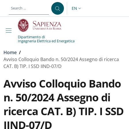
Skip to main content
Skip to footer content
EN
LANGUAGE SWITCHER: CURR
Dipartimento di
Ingegneria Elettrica ed Energetica
Breadcrumb
Home
/
Avviso Colloquio Bando n. 50/2024 Assegno di ricerca
CAT. B) TIP. I SSD IIND-07/D
Avviso Colloquio Bando
n. 50/2024 Assegno di
ricerca CAT. B) TIP. I SSD
IIND-07/D