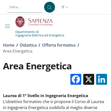
Salta al contenuto principale
Skip to footer content
IT
SELETTORE LINGUA: CURREN
Dipartimento di
Ingegneria Elettrica ed Energetica
Briciole di pane
Home
/
Didattica
/
Offerta formativa
/
Area Energetica
Area Energetica
Facebo
X
Laurea di 1° livello in Ingegneria Energetica
L’obiettivo formativo che si propone il Corso di Laurea
in Ingegneria Energetica soddisfa al meglio diverse