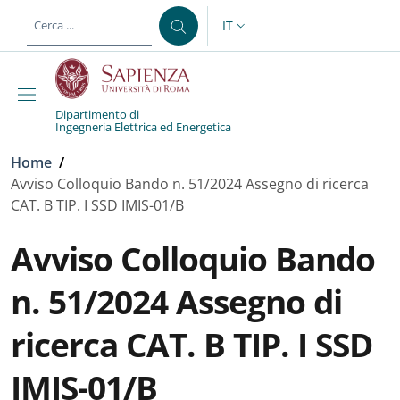
Salta al contenuto principale
Skip to footer content
IT
SELETTORE LINGUA: CURREN
Dipartimento di
Ingegneria Elettrica ed Energetica
Briciole di pane
Home
/
Avviso Colloquio Bando n. 51/2024 Assegno di ricerca
CAT. B TIP. I SSD IMIS-01/B
Avviso Colloquio Bando
n. 51/2024 Assegno di
ricerca CAT. B TIP. I SSD
IMIS-01/B