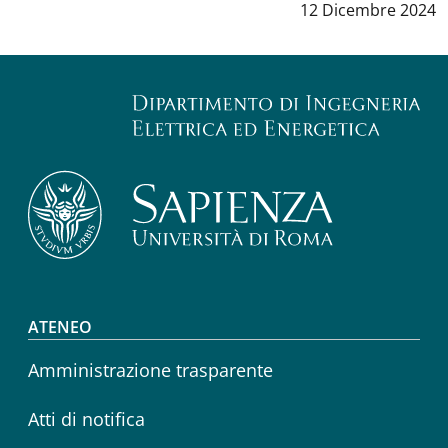
Data notizia
:
12 Dicembre 2024
Footer menu
ATENEO
Amministrazione trasparente
Atti di notifica