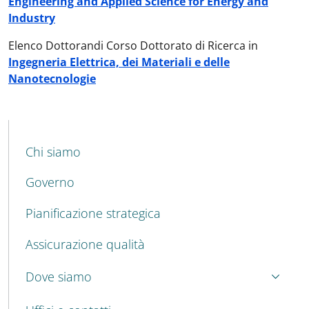
Engineering and Applied Science for Energy and
Industry
Elenco Dottorandi Corso Dottorato di Ricerca in
Ingegneria Elettrica, dei Materiali e delle
Nanotecnologie
MENU CEV SECOND NAVIGATION
Chi siamo
Governo
Pianificazione strategica
Assicurazione qualità
Dove siamo