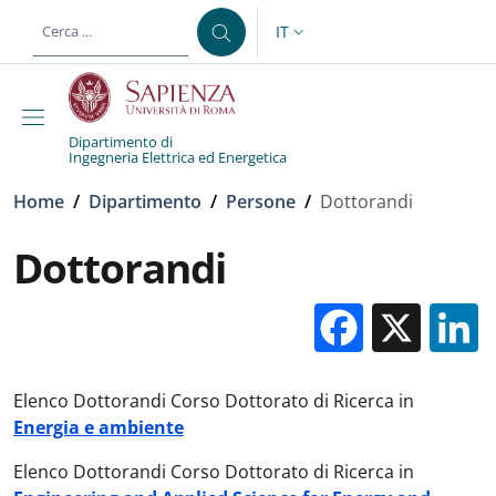
Salta al contenuto principale
Skip to footer content
IT
SELETTORE LINGUA: CURREN
Dipartimento di
Ingegneria Elettrica ed Energetica
Briciole di pane
Home
/
Dipartimento
/
Persone
/
Dottorandi
Dottorandi
Facebo
X
Elenco Dottorandi Corso Dottorato di Ricerca in
Energia e ambiente
Elenco Dottorandi Corso Dottorato di Ricerca in