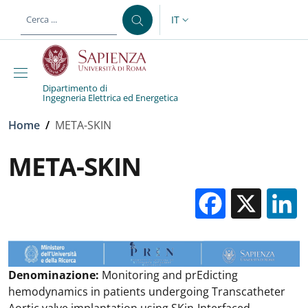
Salta al contenuto principale
Skip to footer content
IT
SELETTORE LINGUA: CURREN
Dipartimento di
Ingegneria Elettrica ed Energetica
Briciole di pane
Home
/
META-SKIN
META-SKIN
Facebo
X
Denominazione:
Monitoring and prEdicting
hemodynamics in patients undergoing Transcatheter
Aortic valve implantation using SKin-Interfaced