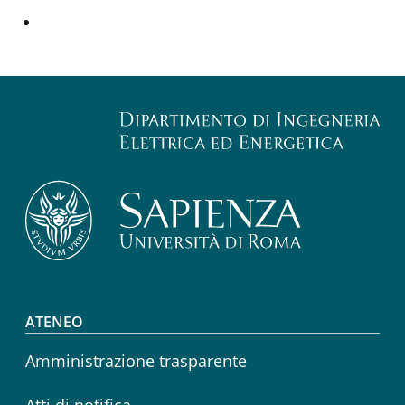
Footer menu
ATENEO
Amministrazione trasparente
Atti di notifica