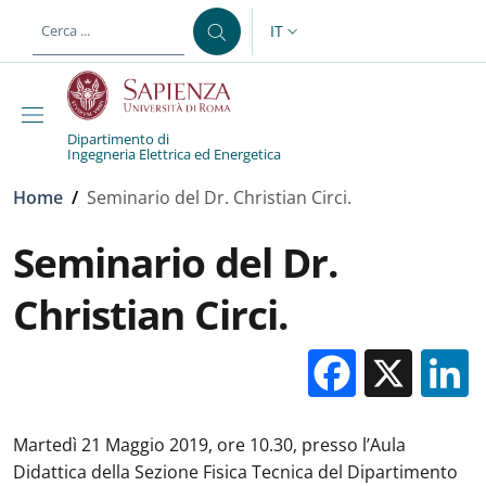
Salta al contenuto principale
Skip to footer content
IT
SELETTORE LINGUA: CURREN
Dipartimento di
Ingegneria Elettrica ed Energetica
Briciole di pane
Home
/
Seminario del Dr. Christian Circi.
Seminario del Dr.
Christian Circi.
Facebo
X
Martedì 21 Maggio 2019, ore 10.30, presso l’Aula
Didattica della Sezione Fisica Tecnica del Dipartimento