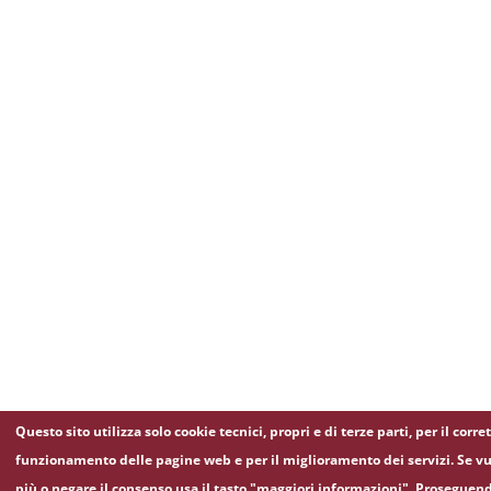
Questo sito utilizza solo cookie tecnici, propri e di terze parti, per il corre
funzionamento delle pagine web e per il miglioramento dei servizi. Se vu
più o negare il consenso usa il tasto "maggiori informazioni". Proseguen