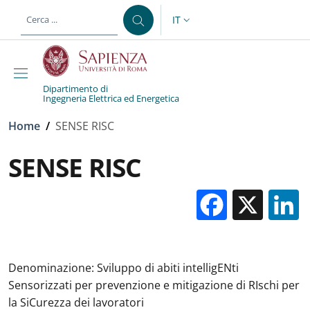
Salta al contenuto principale
Skip to footer content
IT
SELETTORE LINGUA: CURREN
Dipartimento di
Ingegneria Elettrica ed Energetica
Briciole di pane
Home
/
SENSE RISC
SENSE RISC
Facebo
X
Denominazione: Sviluppo di abiti intelligENti
Sensorizzati per prevenzione e mitigazione di RIschi per
la SiCurezza dei lavoratori