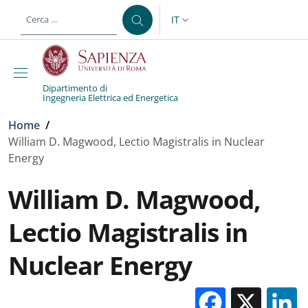
Salta al contenuto principale
Skip to footer content
IT
SELETTORE LINGUA: CURREN
Dipartimento di
Ingegneria Elettrica ed Energetica
Briciole di pane
Home
/
William D. Magwood, Lectio Magistralis in Nuclear
Energy
William D. Magwood,
Lectio Magistralis in
Nuclear Energy
Facebo
X