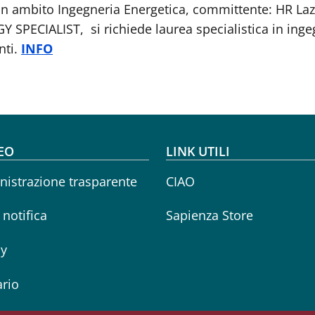
e in ambito Ingegneria Energetica, committente: HR L
 SPECIALIST, si richiede laurea specialistica in inge
nti.
INFO
oter menu
EO
LINK UTILI
istrazione trasparente
CIAO
i notifica
Sapienza Store
cy
rio