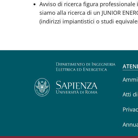
Avviso di ricerca figura professional
siamo alla ricerca di un JUNIOR ENERGY
(indirizzi impiantistici o studi equivale
Fo
ATEN
Ammin
Atti d
Priva
Annua