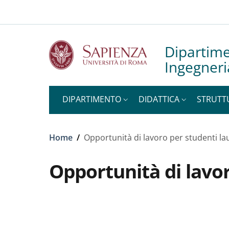
Slim to
Salta al contenuto principale
Skip to footer content
Dipartime
Ingegneri
DIPARTIMENTO
DIDATTICA
STRUTT
Briciole di pane
Home
/
Opportunità di lavoro per studenti la
Opportunità di lavor